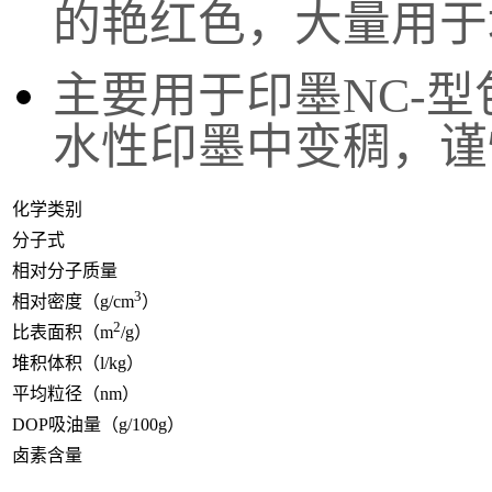
的艳红色，大量用于
主要用于印墨NC-
水性印墨中变稠，谨
化学类别
分子式
相对分子质量
3
相对密度（g/cm
）
2
比表面积（m
/g）
堆积体积（l/kg）
平均粒径（nm）
DOP吸油量（g/100g）
卤素含量