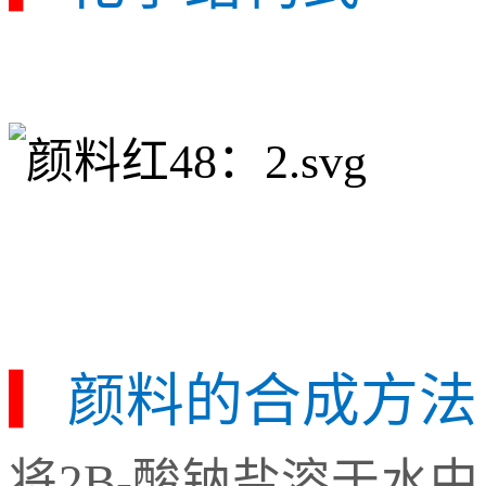
▎
颜料的合成方法
将2B-酸钠盐溶于水