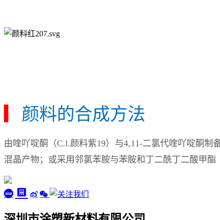
▎
颜料的合成方法
由喹吖啶酮（C.l.颜料紫19）与4,11-二氯代喹
混晶产物；或采用邻氯苯胺与苯胺和丁二酰丁二酸甲酯（
深圳市涂塑新材料有限公司