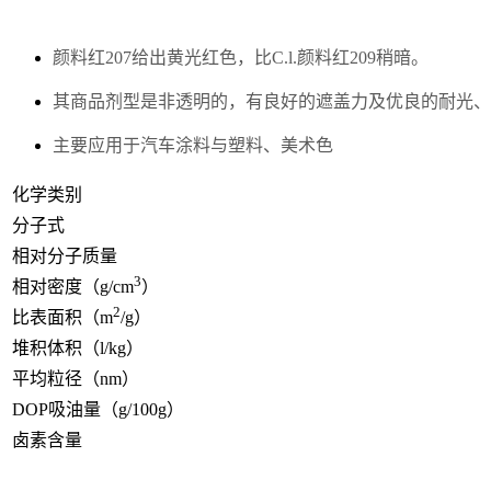
颜料红207给出黄光红色，比C.l.颜料红209稍暗。
其商品剂型是非透明的，有良好的遮盖力及优良的耐光、
主要应用于汽车涂料与塑料、美术色
化学类别
分子式
相对分子质量
3
相对密度（g/cm
）
2
比表面积（m
/g）
堆积体积（l/kg）
平均粒径（nm）
DOP吸油量（g/100g）
卤素含量