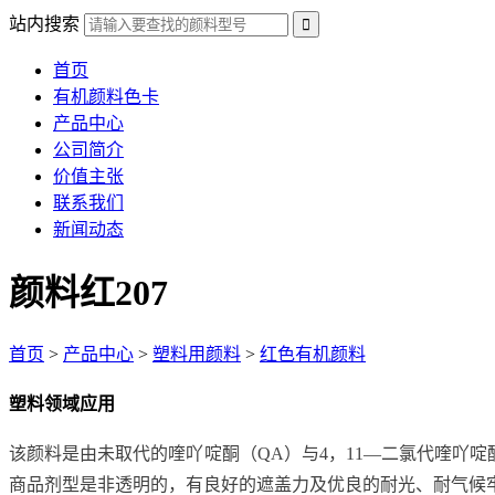
站内搜索
首页
有机颜料色卡
产品中心
公司简介
价值主张
联系我们
新闻动态
颜料红207
首页
>
产品中心
>
塑料用颜料
>
红色有机颜料
塑料领域应用
该颜料是由未取代的喹吖啶酮（QA）与4，11—二氯代喹吖啶
商品剂型是非透明的，有良好的遮盖力及优良的耐光、耐气候