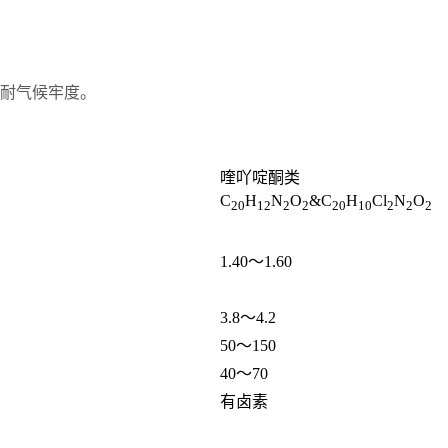
耐气候牢度。
喹吖啶酮类
C
H
N
O
&C
H
Cl
N
O
20
12
2
2
20
10
2
2
2
1.40～1.60
3.8～4.2
50～150
40～70
有卤素