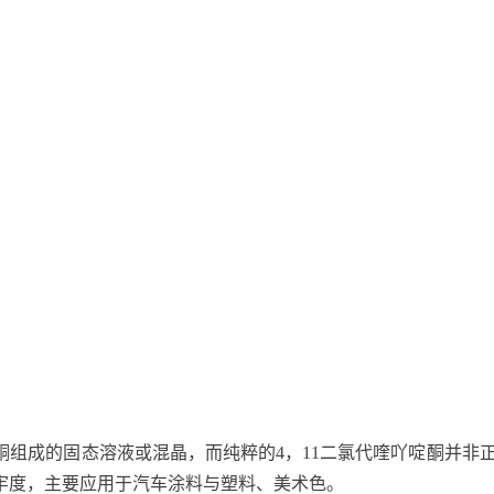
酮组成的固态溶液或混晶，而纯粹的4，11二氯代喹吖啶酮并非正式
牢度，主要应用于汽车涂料与塑料、美术色。