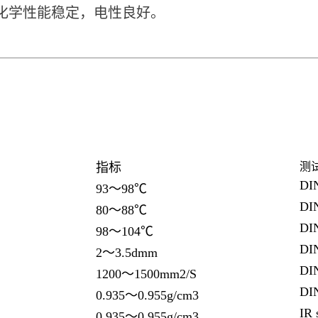
蜡化学性能稳定，电性良好。
指标
测
DI
93～98℃
DI
80～88℃
DI
98～104℃
DI
2～3.5dmm
DI
1200～1500mm2/S
DI
0.935～0.955g/cm3
IR 
0.935～0.955g/cm3