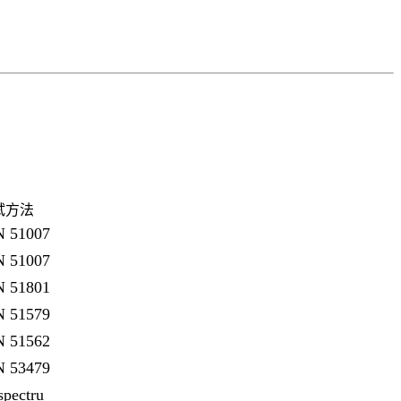
试方法
N 51007
N 51007
N 51801
N 51579
N 51562
N 53479
spectru