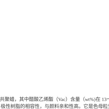
共聚
蜡，其中醋酸乙烯酯（Vac）含量（wt%)在 13
善与极性树脂的相容性，
与颜料亲和性高
。
它是色母粒