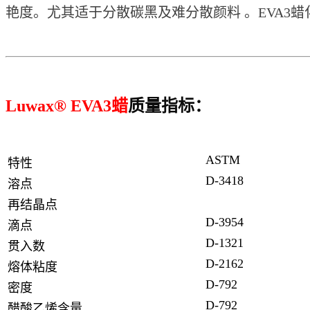
艳度。
尤其适于分散碳黑及难分散颜料 。EVA3
Luwax® EVA3蜡
质量指标：
ASTM
特性
D-3418
溶点
再结晶点
D-3954
滴点
D-1321
贯入数
D-2162
熔体粘度
D-792
密度
D-792
醋酸乙烯含量