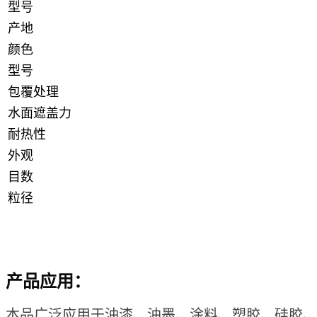
型号
产地
颜色
型号
包覆处理
水面遮盖力
耐热性
外观
目数
粒径
产品应用：
本品广泛应用于油漆、油墨、涂料、塑胶、硅胶、