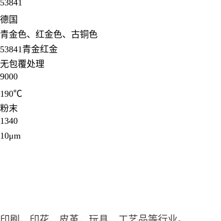
53841
德国
青金色、红金色、古铜色
53841青金红金
无包覆处理
9000
190℃
粉末
1340
10μm
印刷、印花、皮革、玩具、工艺品等行业。