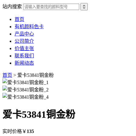
站内搜索
首页
有机颜料色卡
产品中心
公司简介
价值主张
联系我们
新闻动态
首页
> 爱卡53841铜金粉
爱卡53841铜金粉
实时价格
￥
135