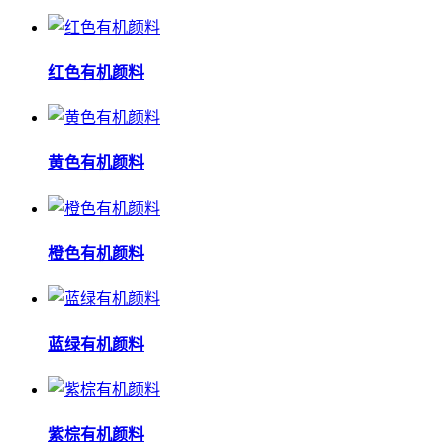
红色有机颜料
黄色有机颜料
橙色有机颜料
蓝绿有机颜料
紫棕有机颜料